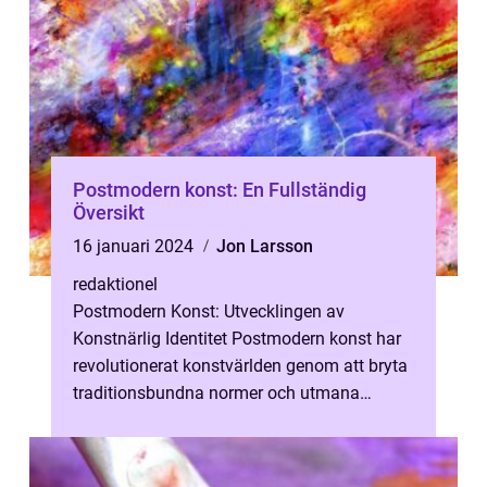
Postmodern konst: En Fullständig
Översikt
16 januari 2024
Jon Larsson
redaktionel
Postmodern Konst: Utvecklingen av
Konstnärlig Identitet Postmodern konst har
revolutionerat konstvärlden genom att bryta
traditionsbundna normer och utmana
konventionella idéer om estetik och mening.
...