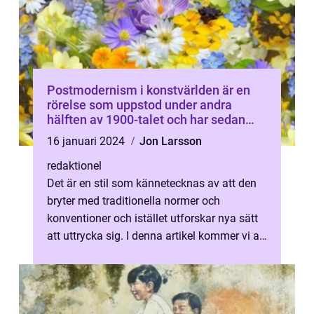
Postmodernism i konstvärlden är en
rörelse som uppstod under andra
hälften av 1900-talet och har sedan
dess haft en stor inverkan på konstens
16 januari 2024
Jon Larsson
utveckling
redaktionel
Det är en stil som kännetecknas av att den
bryter med traditionella normer och
konventioner och istället utforskar nya sätt
att uttrycka sig. I denna artikel kommer vi att
utforska vad postmodernism i...