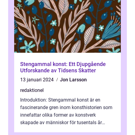
Stengammal konst: Ett Djupgående
Utforskande av Tidsens Skatter
13 januari 2024
Jon Larsson
redaktionel
Introduktion: Stengammal konst är en
fascinerande gren inom konsthistorien som
innefattar olika former av konstverk
skapade av människor för tusentals år
sedan. Dessa verk har överlevt tidens gång