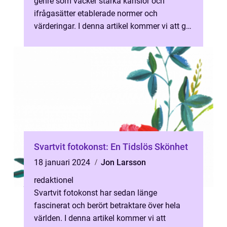
genre som väcker starka känslor och
ifrågasätter etablerade normer och
värderingar. I denna artikel kommer vi att ge
en övergripande översikt, presentera olika t...
Svartvit fotokonst: En Tidslös Skönhet
18 januari 2024
Jon Larsson
redaktionel
Svartvit fotokonst har sedan länge
fascinerat och berört betraktare över hela
världen. I denna artikel kommer vi att