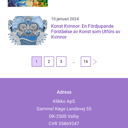
10 januari 2024
Konst Kvinnor: En Fördjupande
Förståelse av Konst som Utförs av
Kvinnor
1
2
3
…
16
Adress