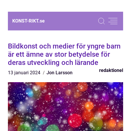
KONST-RIKT.
se
Bildkonst och medier för yngre barn
är ett ämne av stor betydelse för
deras utveckling och lärande
redaktionel
13 januari 2024
Jon Larsson