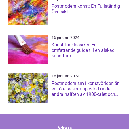
Postmodern konst: En Fullständig
Översikt
16 januari 2024
Konst för klassiker: En
omfattande guide till en älskad
konstform
16 januari 2024
Postmodernism i konstvärlden är
en rörelse som uppstod under
andra hälften av 1900-talet och
har sed...
Adress