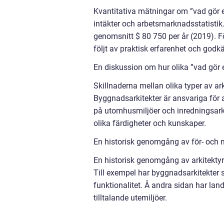
Kvantitativa mätningar om ”vad gör e
intäkter och arbetsmarknadsstatistik. 
genomsnitt $ 80 750 per år (2019). För
följt av praktisk erfarenhet och god
En diskussion om hur olika ”vad gör en
Skillnaderna mellan olika typer av ar
Byggnadsarkitekter är ansvariga för 
på utomhusmiljöer och inredningsarki
olika färdigheter och kunskaper.
En historisk genomgång av för- och n
En historisk genomgång av arkitektyrk
Till exempel har byggnadsarkitekter st
funktionalitet. Å andra sidan har lan
tilltalande utemiljöer.