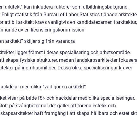
n arkitekt” kan inkludera faktorer som utbildningsbakgrund,
Enligt statistik från Bureau of Labor Statistics tjänade arkitekter
 att bli arkitekt krävs vanligtvis en kandidatexamen i arkitektur,
kännande av en licensieringskommission.
 arkitekt” skiljer sig från varandra
kitekter ligger främst i deras specialisering och arbetsområde.
att skapa fysiska strukturer, medan landskapsarkitekter fokusera
tekter på inomhusmiljöer. Dessa olika specialiseringar kräver
ackdelar med olika ”vad gör en arkitekt”
et visar på både för- och nackdelar med olika specialiseringar.
ött på svårigheter när det gäller att förena estetik och
dskapsarkitekter haft framgång i att skapa hållbara och estetiskt