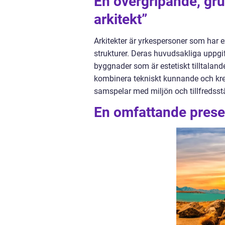
En övergripande, gru
arkitekt”
Arkitekter är yrkespersoner som har
strukturer. Deras huvudsakliga uppgif
byggnader som är estetiskt tilltalande
kombinera tekniskt kunnande och krea
samspelar med miljön och tillfreds
En omfattande presen