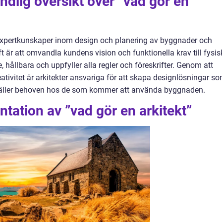
ndlig översikt över ”vad gör en
 expertkunskaper inom design och planering av byggnader och
t är att omvandla kundens vision och funktionella krav till fysi
, hållbara och uppfyller alla regler och föreskrifter. Genom att
tivitet är arkitekter ansvariga för att skapa designlösningar s
ställer behoven hos de som kommer att använda byggnaden.
tation av ”vad gör en arkitekt”