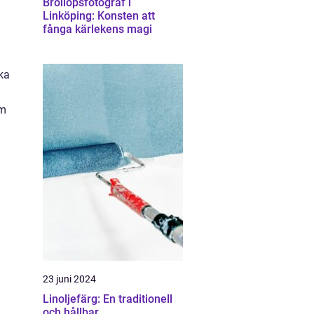
Bröllopsfotograf i
Linköping: Konsten att
fånga kärlekens magi
ska
om
23 juni 2024
Linoljefärg: En traditionell
och hållbar