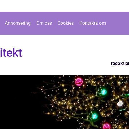
Annonsering
Om oss
Cookies
Kontakta oss
itekt
redaktio