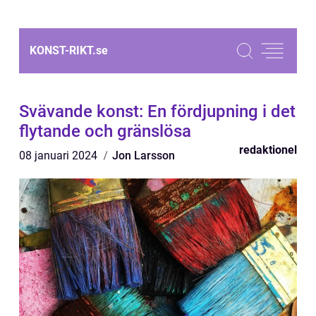
KONST-RIKT.
se
Svävande konst: En fördjupning i det
flytande och gränslösa
redaktionel
08 januari 2024
Jon Larsson