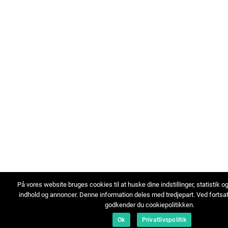
På vores website bruges cookies til at huske dine indstillinger, statistik o
indhold og annoncer. Denne information deles med tredjepart. Ved fortsa
godkender du cookiepolitikken.
Ok
Privatlivspolitik