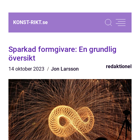
KONST-RIKT.
se
Sparkad formgivare: En grundlig
översikt
redaktionel
14 oktober 2023
Jon Larsson