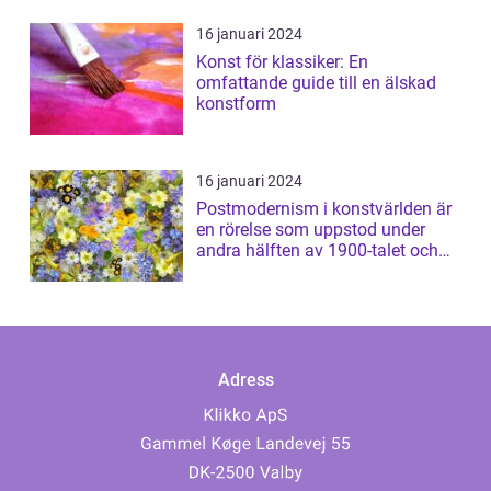
16 januari 2024
Konst för klassiker: En
omfattande guide till en älskad
konstform
16 januari 2024
Postmodernism i konstvärlden är
en rörelse som uppstod under
andra hälften av 1900-talet och
har sed...
Adress