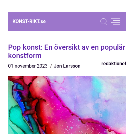
KONST-RIKT.
se
Pop konst: En översikt av en populär
konstform
redaktionel
01 november 2023
Jon Larsson