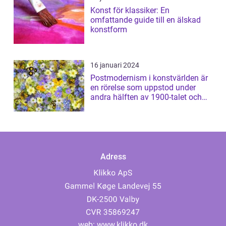
Konst för klassiker: En
omfattande guide till en älskad
konstform
16 januari 2024
Postmodernism i konstvärlden är
en rörelse som uppstod under
andra hälften av 1900-talet och
har sed...
Adress
web:
www.klikko.dk