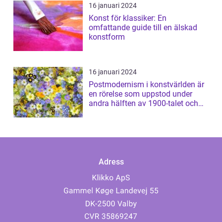
16 januari 2024
Konst för klassiker: En
omfattande guide till en älskad
konstform
16 januari 2024
Postmodernism i konstvärlden är
en rörelse som uppstod under
andra hälften av 1900-talet och
har sed...
Adress