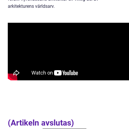
arkitekturens världsarv.
(Artikeln avslutas)