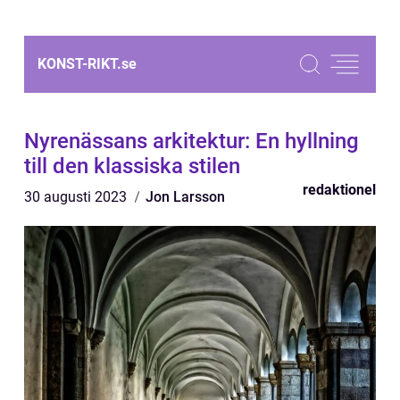
KONST-RIKT.
se
Nyrenässans arkitektur: En hyllning
till den klassiska stilen
redaktionel
30 augusti 2023
Jon Larsson