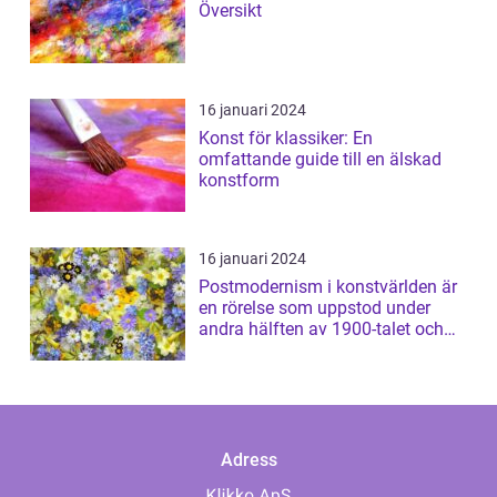
Översikt
16 januari 2024
Konst för klassiker: En
omfattande guide till en älskad
konstform
16 januari 2024
Postmodernism i konstvärlden är
en rörelse som uppstod under
andra hälften av 1900-talet och
har sed...
Adress