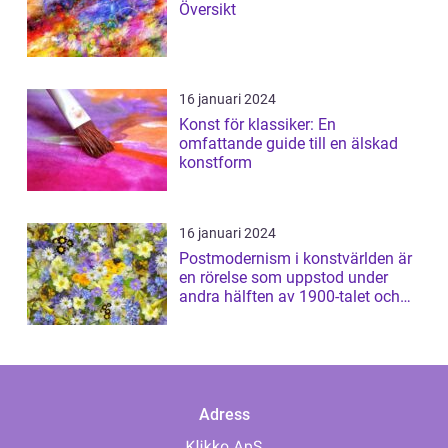
Översikt
16 januari 2024
Konst för klassiker: En
omfattande guide till en älskad
konstform
16 januari 2024
Postmodernism i konstvärlden är
en rörelse som uppstod under
andra hälften av 1900-talet och
har sed...
Adress