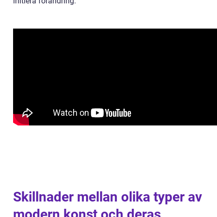
initiera förändring.
Skillnader mellan olika typer av
modern konst och deras