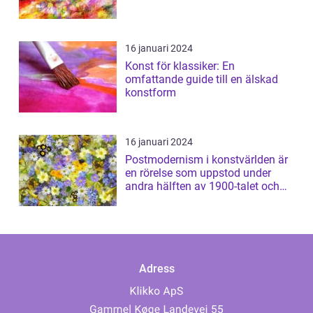
16 januari 2024
Konst för klassiker: En
omfattande guide till en älskad
konstform
16 januari 2024
Postmodernism i konstvärlden är
en rörelse som uppstod under
andra hälften av 1900-talet och
har sed...
Adress