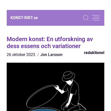
KONST-RIKT.
se
Modern konst: En utforskning av
dess essens och variationer
redaktionel
26 oktober 2023
Jon Larsson