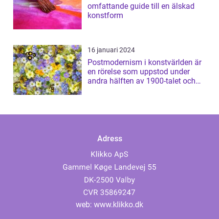
omfattande guide till en älskad
konstform
16 januari 2024
Postmodernism i konstvärlden är
en rörelse som uppstod under
andra hälften av 1900-talet och
har sed...
Adress
web:
www.klikko.dk