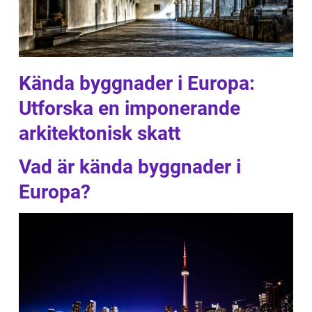
Kända byggnader i Europa:
Utforska en imponerande
arkitektonisk skatt
Vad är kända byggnader i
Europa?