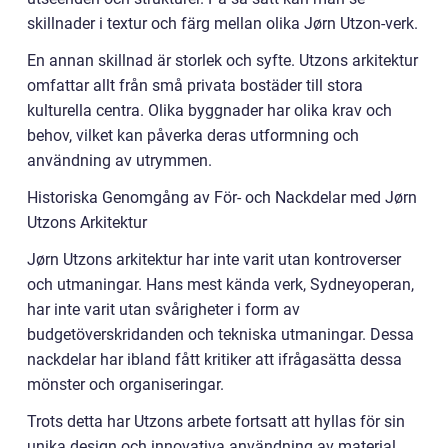
skillnader i textur och färg mellan olika Jørn Utzon-verk.
En annan skillnad är storlek och syfte. Utzons arkitektur
omfattar allt från små privata bostäder till stora
kulturella centra. Olika byggnader har olika krav och
behov, vilket kan påverka deras utformning och
användning av utrymmen.
Historiska Genomgång av För- och Nackdelar med Jørn
Utzons Arkitektur
Jørn Utzons arkitektur har inte varit utan kontroverser
och utmaningar. Hans mest kända verk, Sydneyoperan,
har inte varit utan svårigheter i form av
budgetöverskridanden och tekniska utmaningar. Dessa
nackdelar har ibland fått kritiker att ifrågasätta dessa
mönster och organiseringar.
Trots detta har Utzons arbete fortsatt att hyllas för sin
unika design och innovativa användning av material