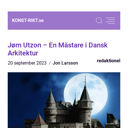
KONST-RIKT.
se
Jørn Utzon – En Mästare i Dansk
Arkitektur
redaktionel
20 september 2023
Jon Larsson