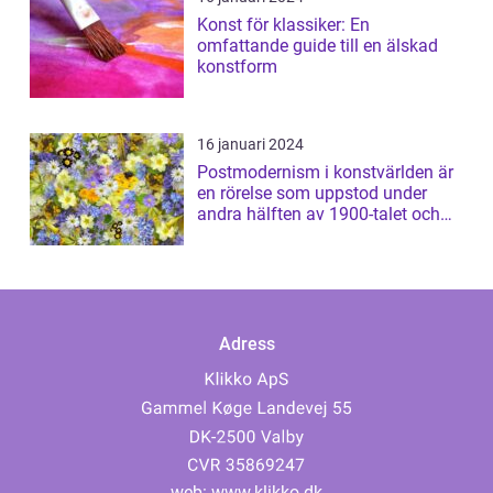
Konst för klassiker: En
omfattande guide till en älskad
konstform
16 januari 2024
Postmodernism i konstvärlden är
en rörelse som uppstod under
andra hälften av 1900-talet och
har sed...
Adress
web:
www.klikko.dk