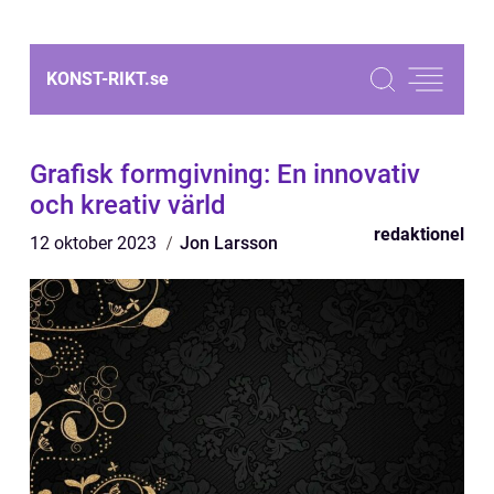
KONST-RIKT.
se
Grafisk formgivning: En innovativ
och kreativ värld
redaktionel
12 oktober 2023
Jon Larsson