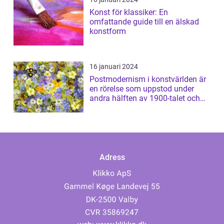
Konst för klassiker: En
omfattande guide till en älskad
konstform
16 januari 2024
Postmodernism i konstvärlden är
en rörelse som uppstod under
andra hälften av 1900-talet och
har sed...
Adress