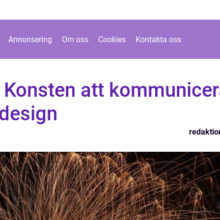
Annonsering
Om oss
Cookies
Kontakta oss
– Konsten att kommunicer
 design
redaktio