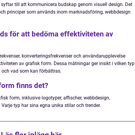
syftar till att kommunicera budskap genom visuell design. Det
t och principer som används inom marknadsföring, webbdesign
ds för att bedöma effektiviteten av
frekvenser, konverteringsfrekvenser och användarupplevelse
iviteten av grafisk form. Dessa mätningar ger insikt i vilken typ
t och vad som kan förbättras.
 form finns det?
fisk form, inklusive logotyper, affischer, webbdesign,
Varje typ har sina egna unika stilar och trender.
Läs fler inlägg här