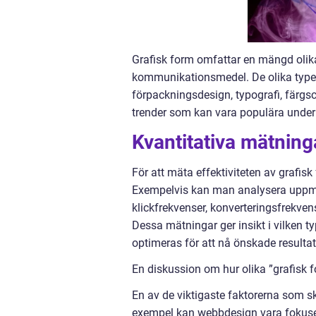
Grafisk form omfattar en mängd olik
kommunikationsmedel. De olika typern
förpackningsdesign, typografi, färgs
trender som kan vara populära under 
Kvantitativa mätning
För att mäta effektiviteten av grafis
Exempelvis kan man analysera uppm
klickfrekvenser, konverteringsfrekve
Dessa mätningar ger insikt i vilken 
optimeras för att nå önskade resultat
En diskussion om hur olika ”grafisk f
En av de viktigaste faktorerna som ski
exempel kan webbdesign vara fokuse