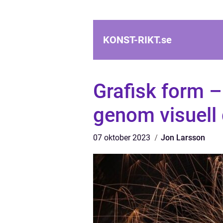
KONST-RIKT.
se
Grafisk form 
genom visuell
07 oktober 2023
Jon Larsson