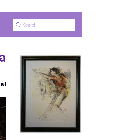
a
nel