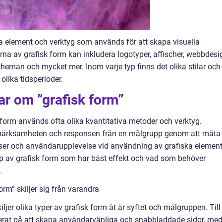
a element och verktyg som används för att skapa visuella
a av grafisk form kan inkludera logotyper, affischer, webbdesi
cheman och mycket mer. Inom varje typ finns det olika stilar och
olika tidsperioder.
ar om ”grafisk form”
k form används ofta olika kvantitativa metoder och verktyg.
ärksamheten och responsen från en målgrupp genom att mäta
nser och användarupplevelse vid användning av grafiska element
typ av grafisk form som har bäst effekt och vad som behöver
.
orm” skiljer sig från varandra
ljer olika typer av grafisk form åt är syftet och målgruppen. Till
rat på att skapa användarvänliga och snabbladdade sidor, me