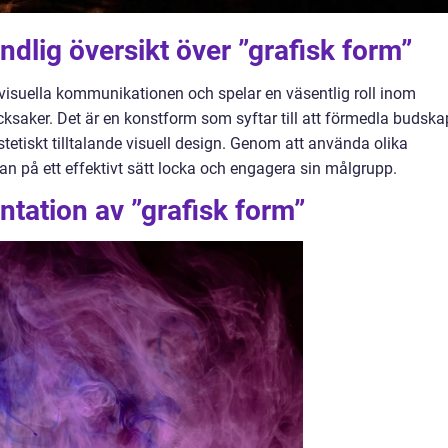
ndlig översikt över ”grafisk form”
 visuella kommunikationen och spelar en väsentlig roll inom
saker. Det är en konstform som syftar till att förmedla budska
iskt tilltalande visuell design. Genom att använda olika
an på ett effektivt sätt locka och engagera sin målgrupp.
tation av ”grafisk form”