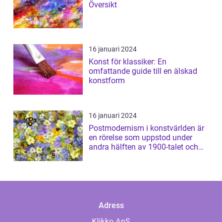
Översikt
16 januari 2024
Konst för klassiker: En
omfattande guide till en älskad
konstform
16 januari 2024
Postmodernism i konstvärlden är
en rörelse som uppstod under
andra hälften av 1900-talet och
har sed...
Adress