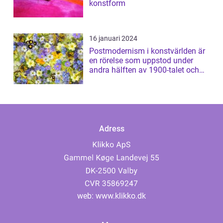
konstform
16 januari 2024
Postmodernism i konstvärlden är
en rörelse som uppstod under
andra hälften av 1900-talet och
har sed...
Adress
web:
www.klikko.dk