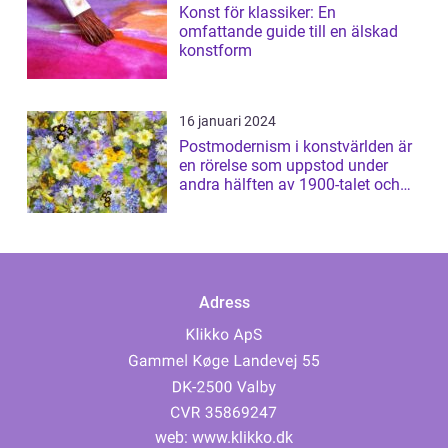
Konst för klassiker: En
omfattande guide till en älskad
konstform
16 januari 2024
Postmodernism i konstvärlden är
en rörelse som uppstod under
andra hälften av 1900-talet och
har sed...
Adress
web:
www.klikko.dk