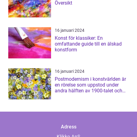
Översikt
16 januari 2024
Konst för klassiker: En
omfattande guide till en älskad
konstform
16 januari 2024
Postmodernism i konstvärlden är
en rörelse som uppstod under
andra hälften av 1900-talet och
har sed...
Adress