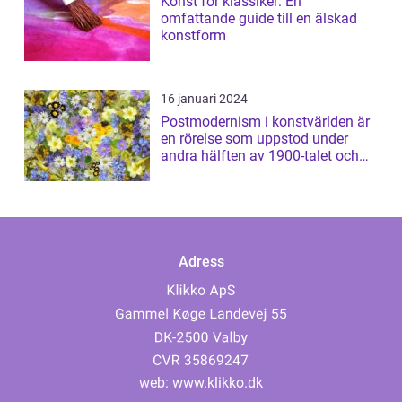
Konst för klassiker: En
omfattande guide till en älskad
konstform
16 januari 2024
Postmodernism i konstvärlden är
en rörelse som uppstod under
andra hälften av 1900-talet och
har sed...
Adress
web:
www.klikko.dk