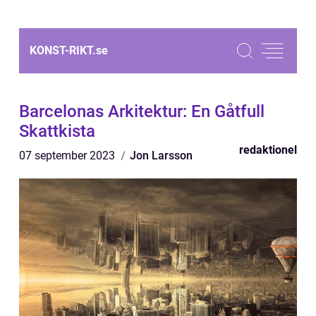
KONST-RIKT.
se
Barcelonas Arkitektur: En Gåtfull
Skattkista
redaktionel
07 september 2023
Jon Larsson