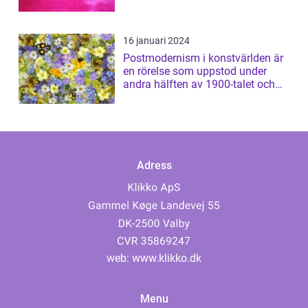
16 januari 2024
Postmodernism i konstvärlden är
en rörelse som uppstod under
andra hälften av 1900-talet och
har sed...
Adress
web:
www.klikko.dk
Menu