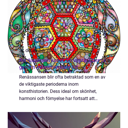
31 december 2023
Renässansen konst: En upptäcktsresa
genom mästerverkens tid
Renässansen blir ofta betraktad som en av
de viktigaste perioderna inom
konsthistorien. Dess ideal om skönhet,
harmoni och förnyelse har fortsatt att
påverka konstnärer och konstälskare över
hela världen. Denna artikel tar dig med på en
resa genom re...