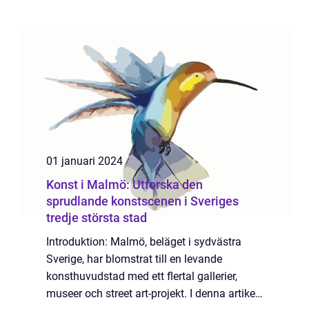
också en väletablerad destination för
konstälskare. Stadens konstscen, som
prägla...
01 januari 2024
Konst i Malmö: Utforska den
sprudlande konstscenen i Sveriges
tredje största stad
Introduktion: Malmö, beläget i sydvästra
Sverige, har blomstrat till en levande
konsthuvudstad med ett flertal gallerier,
museer och street art-projekt. I denna artikel