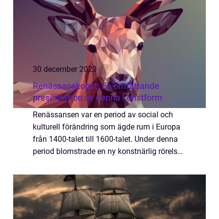
30 december 2023
Renässanskonst: En omfattande
presentation av denna konstform
Renässansen var en period av social och
kulturell förändring som ägde rum i Europa
från 1400-talet till 1600-talet. Under denna
period blomstrade en ny konstnärlig rörelse
känd som renässanskonst. Denna
konstform var starkt influerad av de antika
gre...