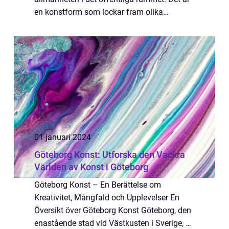
en konstform som lockar fram olika
reaktioner, uttryckssätt och tolkningar. I
denna artikel kommer vi att utforska och
fö...
01 januari 2024
Göteborg Konst: Utforska den Vackra
Världen av Konst i Göteborg
Göteborg Konst – En Berättelse om
Kreativitet, Mångfald och Upplevelser En
Översikt över Göteborg Konst Göteborg, den
enastående stad vid Västkusten i Sverige, är