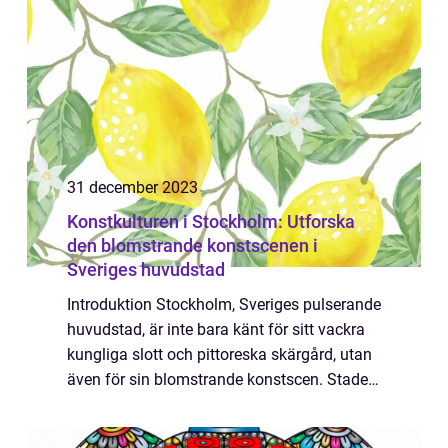
31 december 2023
Konstkulturen i Stockholm: Utforska
den blomstrande konstscenen i
Sveriges huvudstad
Introduktion Stockholm, Sveriges pulserande
huvudstad, är inte bara känt för sitt vackra
kungliga slott och pittoreska skärgård, utan
även för sin blomstrande konstscen. Staden
har länge varit en kreativ knutpunkt och
lockar konstnärer och konstälska...