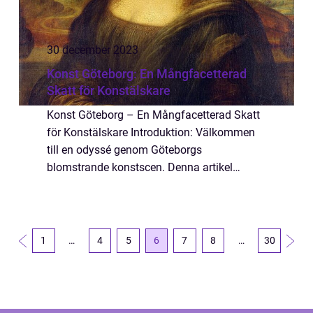
30 december 2023
Konst Göteborg: En Mångfacetterad
Skatt för Konstälskare
Konst Göteborg – En Mångfacetterad Skatt
för Konstälskare Introduktion: Välkommen
till en odyssé genom Göteborgs
blomstrande konstscen. Denna artikel
kommer guida dig genom den övergripande
naturen av konstscenen i Göteborg,
presentera olika ty...
1
…
4
5
6
7
8
…
30