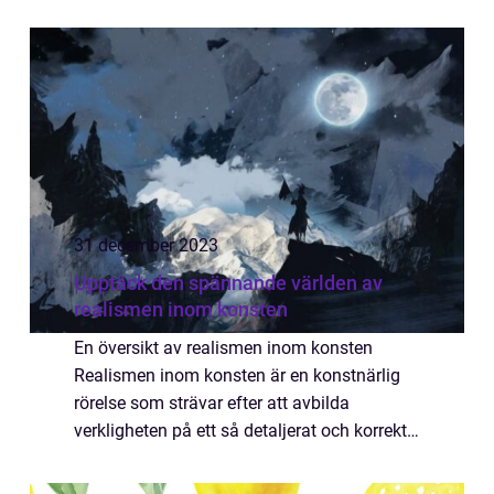
kommer vi att ge en grundlig översikt över
konstscenen i Malmö, presentera olika ...
31 december 2023
Upptäck den spännande världen av
realismen inom konsten
En översikt av realismen inom konsten
Realismen inom konsten är en konstnärlig
rörelse som strävar efter att avbilda
verkligheten på ett så detaljerat och korrekt
sätt som möjligt. Detta konstnärliga uttryck
vann popularitet under 1800-talet som en r...