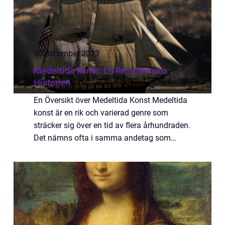
30 december 2023
Medeltida konst: En Resa Genom
Historien
En Översikt över Medeltida Konst Medeltida
konst är en rik och varierad genre som
sträcker sig över en tid av flera århundraden.
Det nämns ofta i samma andetag som
medeltiden, som varade från 400-talet till
1400-talet. Under denna period utvecklades
...