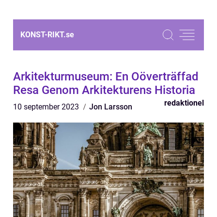
KONST-RIKT.
se
Arkitekturmuseum: En Oöverträffad
Resa Genom Arkitekturens Historia
redaktionel
10 september 2023
Jon Larsson