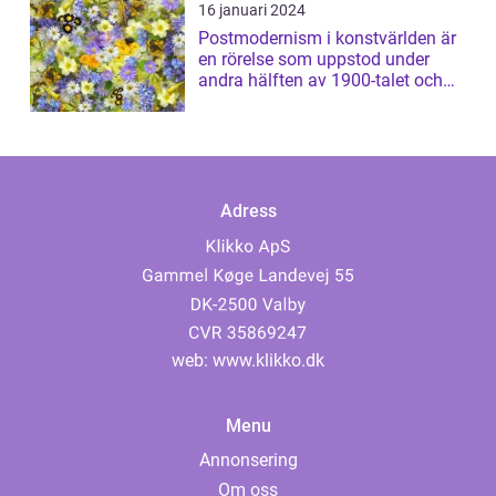
16 januari 2024
Postmodernism i konstvärlden är
en rörelse som uppstod under
andra hälften av 1900-talet och
har sed...
Adress
web:
www.klikko.dk
Menu
Annonsering
Om oss