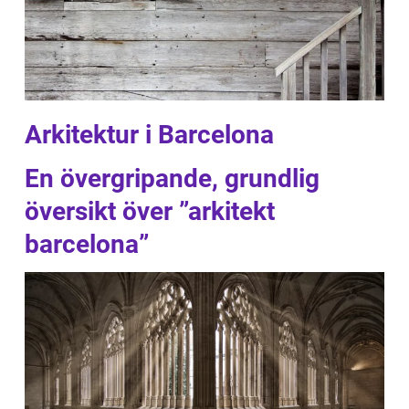
Arkitektur i Barcelona
En övergripande, grundlig
översikt över ”arkitekt
barcelona”