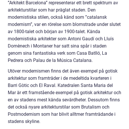
”Arkitekt Barcelona” representerar ett brett spektrum av
arkitekturstilar som har präglat staden. Den
modernistiska stilen, också känd som ”catalansk
modernism”, var en rörelse som blomstrade under slutet
av 1800-talet och början av 1900-talet. Kända
modernistiska arkitekter som Antoni Gaudí och Lluís
Domènech i Montaner har satt sina spår i staden
genom sina fantastiska verk som Casa Batlló, La
Pedrera och Palau de la Música Catalana.
Utöver modernismen finns det även exempel på gotisk
arkitektur som framträder i de medeltida kvarteren i
Barri Gòtic och El Raval. Katedralen Santa Maria del
Mar är ett framstående exempel på gotisk arkitektur och
en av stadens mest kända sevärdheter. Dessutom finns
det också nyare arkitekturstilar som Brutalism och
Postmodernism som har blivit alltmer framträdande i
stadens skyline.