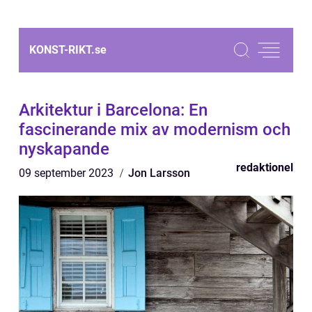
KONST-RIKT.
se
Arkitektur i Barcelona: En
fascinerande mix av modernism och
nyskapande
redaktionel
09 september 2023
Jon Larsson