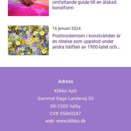
omfattande guide till en älskad
konstform
16 januari 2024
Postmodernism i konstvärlden är
en rörelse som uppstod under
andra hälften av 1900-talet och
har sed...
Adress
web:
www.klikko.dk