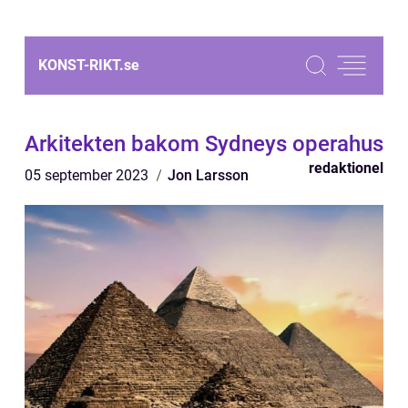
KONST-RIKT.
se
Arkitekten bakom Sydneys operahus
redaktionel
05 september 2023
Jon Larsson