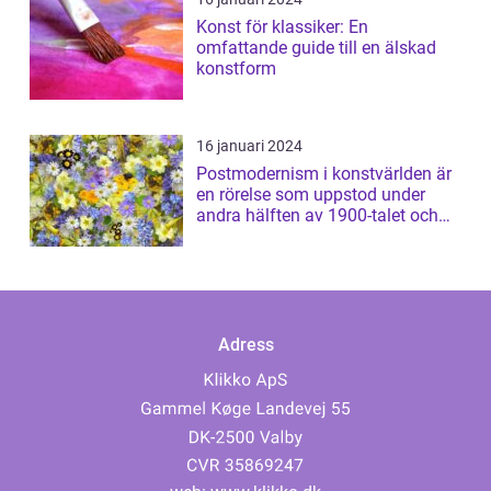
Konst för klassiker: En
omfattande guide till en älskad
konstform
16 januari 2024
Postmodernism i konstvärlden är
en rörelse som uppstod under
andra hälften av 1900-talet och
har sed...
Adress