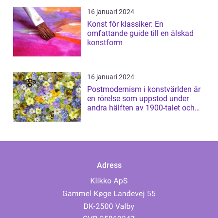
16 januari 2024
Konst för klassiker: En
omfattande guide till en älskad
konstform
16 januari 2024
Postmodernism i konstvärlden är
en rörelse som uppstod under
andra hälften av 1900-talet och
har sed...
Adress