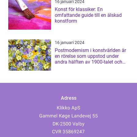
16 januari 2024
Konst för klassiker: En
omfattande guide till en älskad
konstform
16 januari 2024
Postmodernism i konstvärlden är
en rörelse som uppstod under
andra hälften av 1900-talet och
har sed...
Adress